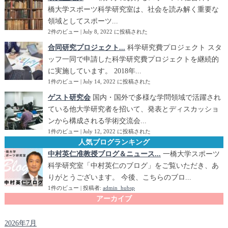
橋大学スポーツ科学研究室は、社会を読み解く重要な
領域としてスポーツ...
2件のビュー
|
July 8, 2022 に投稿された
合同研究プロジェクト...
科学研究費プロジェクト スタ
ッフ一同で申請した科学研究費プロジェクトを継続的
に実施しています。 2018年...
1件のビュー
|
July 14, 2022 に投稿された
ゲスト研究会
国内・国外で多様な学問領域で活躍され
ている他大学研究者を招いて、発表とディスカッショ
ンから構成される学術交流会...
1件のビュー
|
July 12, 2022 に投稿された
人気ブログランキング
中村英仁准教授ブログ＆ニュース...
一橋大学スポーツ
科学研究室「中村英仁のブログ」をご覧いただき、あ
りがとうございます。 今後、こちらのブロ...
1件のビュー
|
投稿者:
admin_hubsp
アーカイブ
2026年7月