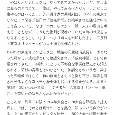
「やはりオリンピックは、やってみてよかったようだ。富士山
に登るのと同じで、一度は、やってみるべきだろう。ただし二
度やるのはバカだ」。芥川賞作家の菊村到は、1964年の東京オ
リンピック閉会式当日の『読売新聞』に掲載された随想の中で
こう言っている。なぜ「バカ」なのか？ 誰一人その理由を考
えることもせず、こうした批判が渦巻いていた当時の状況をふ
り返ることもしないまま、つまり過去を封印したまま、二度目
の東京オリンピックがコロナ禍で開催された。
1964年の東京オリンピックは、戦後の高度経済成長と一体とな
った輝かしい成功譚として物語化され、「成功神話」として称
揚されてきた。「神話」にとって不都合な事実は歴史から消去
される。菊村の言葉もそのひとつだ。神話化されバラ色に染ま
った五輪像ではなく、負の側面もきちっと掘り下げ、教訓を引
き出せるような真っ当な歴史像を提示する必要がある。本書の
第3章「忘れられた遺産――文学者たちの東京オリンピック批
判」を書いたのはそんな思いからだった。
ところが、終章「対談：1964年大会と2020大会を双報告で捉え
直す」では、それとは真逆のことを熱心に語っている自分がい
る。２つの東京オリンピックを比較し、2020大会の特徴や歴史