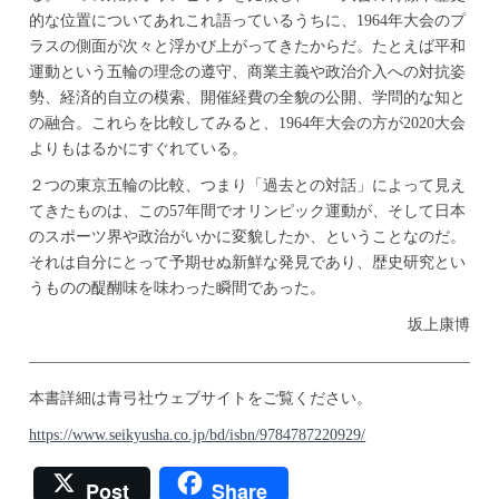
的な位置についてあれこれ語っているうちに、1964年大会のプ
ラスの側面が次々と浮かび上がってきたからだ。たとえば平和
運動という五輪の理念の遵守、商業主義や政治介入への対抗姿
勢、経済的自立の模索、開催経費の全貌の公開、学問的な知と
の融合。これらを比較してみると、1964年大会の方が2020大会
よりもはるかにすぐれている。
２つの東京五輪の比較、つまり「過去との対話」によって見え
てきたものは、この57年間でオリンピック運動が、そして日本
のスポーツ界や政治がいかに変貌したか、ということなのだ。
それは自分にとって予期せぬ新鮮な発見であり、歴史研究とい
うものの醍醐味を味わった瞬間であった。
坂上康博
——————————————————————————————
本書詳細は青弓社ウェブサイトをご覧ください。
https://www.seikyusha.co.jp/bd/isbn/9784787220929/
Post
Share