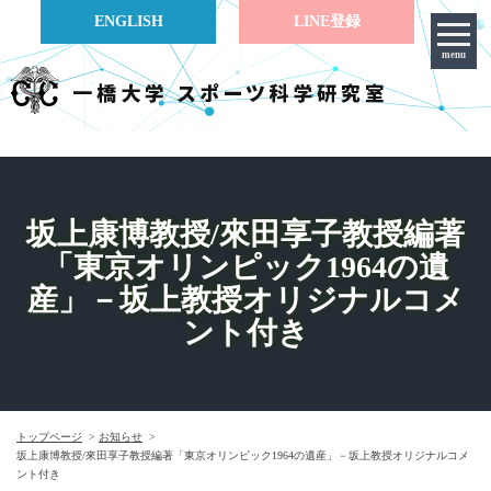
ENGLISH
LINE登録
menu
坂上康博教授/來田享子教授編著
「東京オリンピック1964の遺
産」－坂上教授オリジナルコメ
ント付き
トップページ
お知らせ
坂上康博教授/來田享子教授編著「東京オリンピック1964の遺産」－坂上教授オリジナルコメ
ント付き