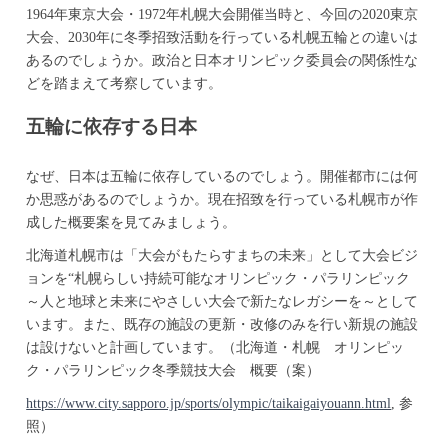
1964年東京大会・1972年札幌大会開催当時と、今回の2020東京
大会、2030年に冬季招致活動を行っている札幌五輪との違いは
あるのでしょうか。政治と日本オリンピック委員会の関係性な
どを踏まえて考察しています。
五輪に依存する日本
なぜ、日本は五輪に依存しているのでしょう。開催都市には何
か思惑があるのでしょうか。現在招致を行っている札幌市が作
成した概要案を見てみましょう。
北海道札幌市は「大会がもたらすまちの未来」として大会ビジ
ョンを“札幌らしい持続可能なオリンピック・パラリンピック
～人と地球と未来にやさしい大会で新たなレガシーを～として
います。また、既存の施設の更新・改修のみを行い新規の施設
は設けないと計画しています。（北海道・札幌 オリンピッ
ク・パラリンピック冬季競技大会 概要（案）
https://www.city.sapporo.jp/sports/olympic/taikaigaiyouann.html
, 参
照）