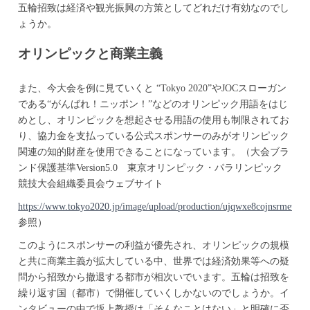
五輪招致は経済や観光振興の方策としてどれだけ有効なのでし
ょうか。
オリンピックと商業主義
また、今大会を例に見ていくと “Tokyo 2020”やJOCスローガン
である“がんばれ！ニッポン！”などのオリンピック用語をはじ
めとし、オリンピックを想起させる用語の使用も制限されてお
り、協力金を支払っている公式スポンサーのみがオリンピック
関連の知的財産を使用できることになっています。（大会ブラ
ンド保護基準Version5.0 東京オリンピック・パラリンピック
競技大会組織委員会ウェブサイト
https://www.tokyo2020.jp/image/upload/production/ujqwxe8cojnsrmewsbf
参照）
このようにスポンサーの利益が優先され、オリンピックの規模
と共に商業主義が拡大している中、世界では経済効果等への疑
問から招致から撤退する都市が相次いでいます。五輪は招致を
繰り返す国（都市）で開催していくしかないのでしょうか。イ
ンタビューの中で坂上教授は「そんなことはない」と明確に否