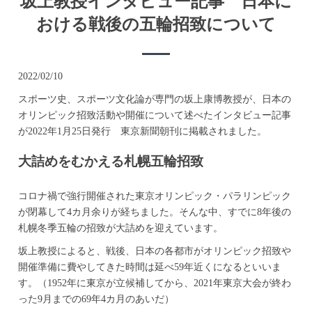
坂上教授インタビュー記事 日本に
おける戦後の五輪招致について
2022/02/10
スポーツ史、スポーツ文化論が専門の坂上康博教授が、日本の
オリンピック招致活動や開催について述べたインタビュー記事
が2022年1月25日発行 東京新聞朝刊に掲載されました。
大詰めをむかえる札幌五輪招致
コロナ禍で強行開催された東京オリンピック・パラリンピック
が閉幕して4カ月余りが経ちました。そんな中、すでに8年後の
札幌冬季五輪の招致が大詰めを迎えています。
坂上教授によると、戦後、日本の各都市がオリンピック招致や
開催準備に費やしてきた時間は延べ59年近くになるといいま
す。（1952年に東京が立候補してから、2021年東京大会が終わ
った9月までの69年4カ月のあいだ）