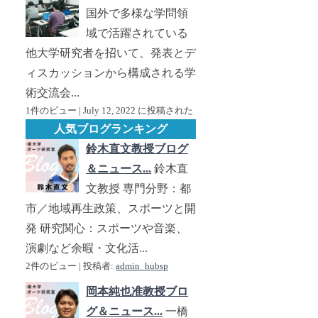
国外で多様な学問領
域で活躍されている
他大学研究者を招いて、発表とデ
ィスカッションから構成される学
術交流会...
1件のビュー
|
July 12, 2022 に投稿された
人気ブログランキング
鈴木直文教授ブログ
＆ニュース...
鈴木直
文教授 専門分野：都
市／地域再生政策、スポーツと開
発 研究関心：スポーツや音楽、
演劇など余暇・文化活...
2件のビュー
|
投稿者:
admin_hubsp
岡本純也准教授ブロ
グ＆ニュース...
一橋