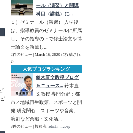
ール（演習）と開講
科目（講義）に...
１）ゼミナール（演習） 入学後
は、指導教員のゼミナールに所属
し、その指導の下で修士論文や博
士論文を執筆し...
2件のビュー
|
March 16, 2020 に投稿され
た
人気ブログランキング
鈴木直文教授ブログ
＆ニュース...
鈴木直
ピ
文教授 専門分野：都
ンピ
市／地域再生政策、スポーツと開
発 研究関心：スポーツや音楽、
演劇など余暇・文化活...
3件のビュー
|
投稿者:
admin_hubsp