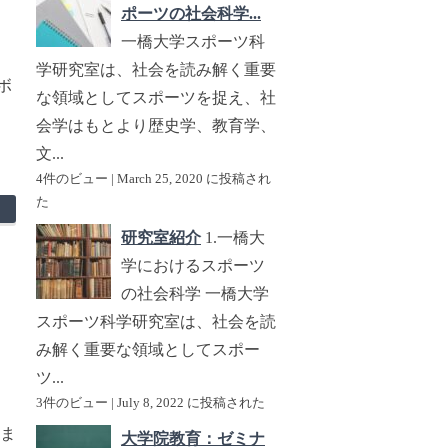
ポーツの社会科学...
一橋大学スポーツ科
学研究室は、社会を読み解く重要
ボ
な領域としてスポーツを捉え、社
会学はもとより歴史学、教育学、
文...
4件のビュー
|
March 25, 2020 に投稿され
た
研究室紹介
1.一橋大
学におけるスポーツ
の社会科学 一橋大学
スポーツ科学研究室は、社会を読
み解く重要な領域としてスポー
ツ...
3件のビュー
|
July 8, 2022 に投稿された
けま
大学院教育：ゼミナ