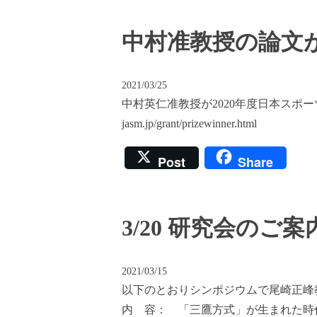
中村准教授の論文
2021/03/25
中村英仁准教授が2020年度日本スポーツマ
jasm.jp/grant/prizewinner.html
Post
Share
3/20 研究会のご案
2021/03/15
以下のとおりシンポジウムで尾崎正峰教授
内 容： 「三鷹方式」が生まれた時代